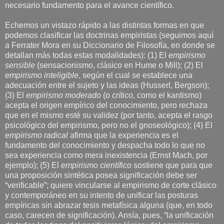
necesario fundamento para el avance científico.
Echemos un vistazo rápido a las distintas formas en que
podemos clasificar las doctrinas empiristas (seguimos aquí
a Ferrater Mora en su Diccionario de Filosofía, en donde se
detallan más todas estas modalidades): (1) El
empirismo
sensible
(sensacionismo, clásico en Hume o Mill); (2) El
empirismo inteligible
, según el cual se establece una
adecuación entre el sujeto y las ideas (Husserl, Bergson);
(3) El
empirismo moderado
(o
crítico
, como el kantismo)
acepta el origen empírico del conocimiento, pero rechaza
que en el mismo esté su validez (por tanto, acepta el rasgo
psicológico del empirismo, pero no el gnoseológico); (4) El
empirismo radical
afirma que la experiencia es el
fundamento del conocimiento y despacha todo lo que no
sea experiencia como mera inexistencia (Ernst Mach, por
ejemplo); (5) El
empirismo científico
sostiene que para que
una proposición sintética posea significación debe ser
“verificable”; quiere vincularse al empirismo de corte clásico
y contemporáneo en su intento de unificar las posturas
empíricas sin abrazar tesis metafísica alguna (que, en todo
caso, carecen de significación). Ansía, pues, “la unificación