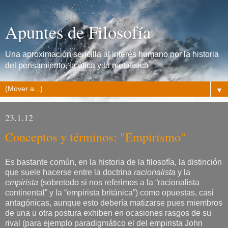
Apuntes de Filosofía
Una aproximación sencilla al interés humano por la historia
del pensamiento, la ética y la metafísica
▼
23.1.12
Conceptos y términos: "Empirismo"
Es bastante común, en la historia de la filosofía, la distinción
que suele hacerse entre la doctrina
racionalista
y la
empirista
(sobretodo si nos referimos a la “racionalista
continental” y la “empirista británica”) como opuestas, casi
antagónicas, aunque esto debería matizarse pues miembros
de una u otra postura exhiben en ocasiones rasgos de su
rival (para ejemplo paradigmático el del empirista John