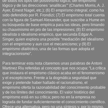
de todos los tipos del positivismo lógico, del empirismo
lógico y de las direcciones ‘analíticas’” (Charles Morris, A. J.
Ayer, Ernest Nagel, etc.); (6) El
empirismo integral
, como ha
sido defendido por R. Frondizi; (7) El
empirismo total
cuenta
con la figura de Samuel Alexander, que suscribe a Hume en
su búsqueda de base empírica para las ideas, pero limando
su chauvinismo en pro de las impresiones; (8) El
empirismo
idealista
o idealismo empírico, que secunda Edgar A.
Singer, quien explora una posible “mediación del idealismo
con el empirismo y aun con el mecanicismo; y (9) El
empirismo dialéctico
, una de las formas que adopta el
integracionismo”.
Para terminar esta nota citaremos unas palabras de Antoni
Martinez Riu referidas al concepto que nos ocupa: “La crítica
que instaura el empirismo clásico acaba en el fenomenismo
y el escepticismo. Frente a la dogmática seguridad que
exige y pretende haber hallado el racionalismo, el
empirismo oferta la razonabilidad del conocimiento probable
y de los límites del conocimiento. El valor histórico del
empirismo está en su crítica; pero no en la empresa no
lograda de fundar suficientemente el conocimiento científico.
Ofrece una alternativa, pero no una síntesis y, por lo mismo,