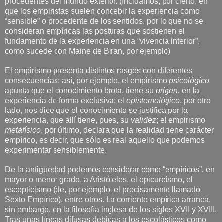
procedentes del mundo exterior. (Incidamos, por cierto, en
que los empiristas suelen concebir la experiencia como
“sensible” o procedente de los sentidos, por lo que no se
consideran empíricas las posturas que sostienen el
fundamento de la experiencia en una “vivencia interior”,
como sucede con Maine de Biran, por ejemplo)
El empirismo presenta distintos rasgos con diferentes
consecuencias: así, por ejemplo, el empirismo
psicológico
apunta que el conocimiento brota, tiene su
origen
, en la
experiencia de forma exclusiva; el
epistemológico
, por otro
lado, nos dice que el conocimiento se justifica por la
experiencia, que allí tiene, pues, su
validez
; el empirismo
metafísico
, por último, declara que la realidad tiene carácter
empírico, es decir, que sólo es real aquello que podemos
experimentar sensiblemente.
De la antigüedad podemos considerar como “empíricos”, en
mayor o menor grado, a Aristóteles, el epicureismo, el
escepticismo (de, por ejemplo, el precisamente llamado
Sexto Empírico), entre otros. La corriente empírica arranca,
sin embargo, en la filosofía inglesa de los siglos XVII y XVIII.
Tras unas líneas difusas debidas a los escolásticos como