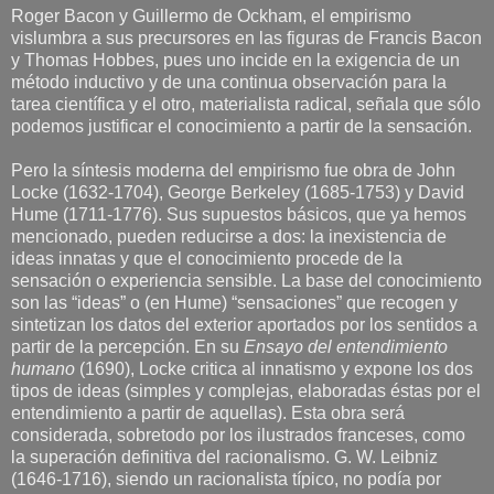
Roger Bacon y Guillermo de Ockham, el empirismo
vislumbra a sus precursores en las figuras de Francis Bacon
y Thomas Hobbes, pues uno incide en la exigencia de un
método inductivo y de una continua observación para la
tarea científica y el otro, materialista radical, señala que sólo
podemos justificar el conocimiento a partir de la sensación.
Pero la síntesis moderna del empirismo fue obra de John
Locke (1632-1704), George Berkeley (1685-1753) y David
Hume (1711-1776). Sus supuestos básicos, que ya hemos
mencionado, pueden reducirse a dos: la inexistencia de
ideas innatas y que el conocimiento procede de la
sensación o experiencia sensible. La base del conocimiento
son las “ideas” o (en Hume) “sensaciones” que recogen y
sintetizan los datos del exterior aportados por los sentidos a
partir de la percepción. En su
Ensayo del entendimiento
humano
(1690), Locke critica al innatismo y expone los dos
tipos de ideas (simples y complejas, elaboradas éstas por el
entendimiento a partir de aquellas). Esta obra será
considerada, sobretodo por los ilustrados franceses, como
la superación definitiva del racionalismo. G. W. Leibniz
(1646-1716), siendo un racionalista típico, no podía por