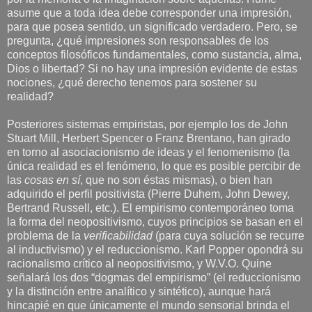
asume que a toda idea debe corresponder una impresión,
para que posea sentido, un significado verdadero. Pero, se
pregunta, ¿qué impresiones son responsables de los
conceptos filosóficos fundamentales, como sustancia, alma,
Dios o libertad? Si no hay una impresión evidente de estas
nociones, ¿qué derecho tenemos para sostener su
realidad?
Posteriores sistemas empiristas, por ejemplo los de John
Stuart Mill, Herbert Spencer o Franz Brentano, han girado
en torno al asociacionismo de ideas y el fenomenismo (la
única realidad es el fenómeno, lo que es posible percibir de
las
cosas en sí
, que no son éstas mismas), o bien han
adquirido el perfil positivista (Pierre Duhem, John Dewey,
Bertrand Russell, etc.). El empirismo contemporáneo toma
la forma del neopositivismo, cuyos principios se basan en el
problema de la
verificabilidad
(para cuya solución se recurre
al inductivismo) y el reduccionismo. Karl Popper opondrá su
racionalismo crítico al neopositivismo, y W.V.O. Quine
señalará los dos “dogmas del empirismo” (el reduccionismo
y la distinción entre analítico y sintético), aunque hará
hincapié en que únicamente el mundo sensorial brinda el