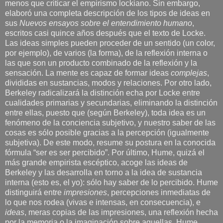
menos que criticar el empirismo lockiano. Sin embargo,
elaboró una completa descripción de los tipos de ideas en
sus
Nuevos ensayos sobre el entendimiento humano
,
escritos casi quince años después que el texto de Locke.
Las ideas simples pueden proceder de un sentido (un color,
por ejemplo), de varios (la forma), de la reflexión interna o
las que son un producto combinado de la reflexión y la
sensación. La mente es capaz de formar ideas
complejas
,
divididas en sustancias, modos y relaciones. Por otro lado,
Berkeley radicalizará la distinción echa por Locke entre
cualidades primarias y secundarias, eliminando la distinción
entre ellas, puesto que (según Berkeley), toda idea es un
fenómeno de la conciencia subjetivo, y nuestro saber de las
cosas es sólo posible gracias a la percepción (igualmente
subjetiva). De este modo, resume su postura en la conocida
fórmula “ser es ser percibido”. Por último, Hume, quizá el
más grande empirista escéptico, acoge las ideas de
Berkeley y las desarrolla en torno a la idea de sustancia
interna (esto es, el yo): sólo hay saber de lo percibido. Hume
distinguirá entre
impresiones
, percepciones inmediatas de
lo que nos rodea (vivas e intensas, en consecuencia), e
ideas
, meras copias de las impresiones, una reflexión hecha
por la memoria o la imaginación sobre aquellas. Hume